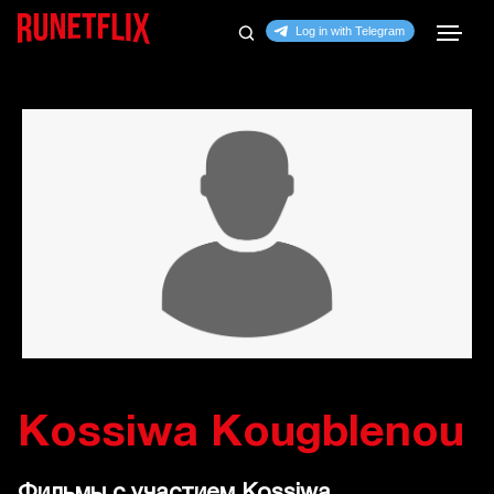
Kossiwa Kougblenou
Фильмы с участием Kossiwa