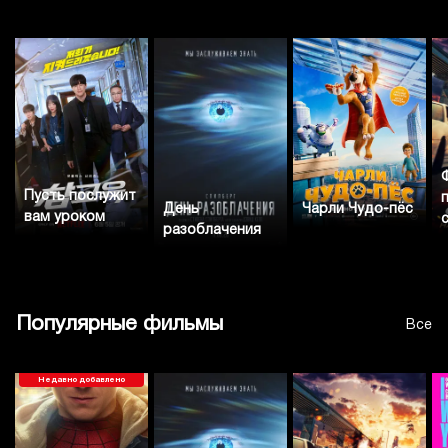
Пусть послужит
Чарли Чудо-пёс
День
вам уроком
разоблачения
Популярные фильмы
Все
Недавно добавлено