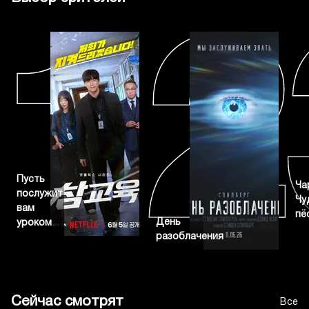
Пусть
Ча
послужит
Чу
вам
пё
День
уроком
разоблачения
Сейчас смотрят
Все