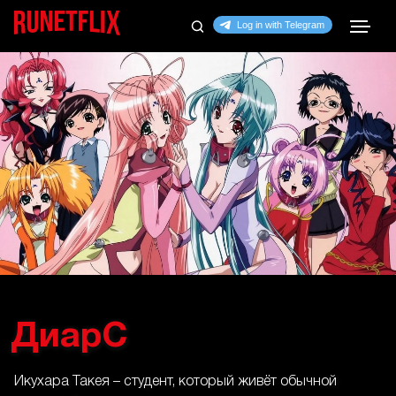
ДиарС
Икухара Такея – студент, который живёт обычной