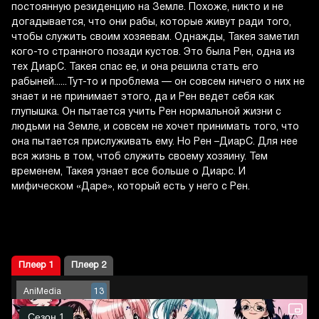
постоянную резиденцию на Земле. Похоже, никто и не
догадывается, что они рабы, которые живут ради того,
чтобы служить своим хозяевам. Однажды, Такея заметил
кого-то странного позади кустов. Это была Рен, одна из
тех ДиарС. Такея спас ее, и она решила стать его
рабыней......Тут-то и проблема — он совсем ничего о них не
знает и не принимает этого, да и Рен ведет себя как
глупышка. Он пытается учить Рен нормальной жизни с
людьми на Земле, и совсем не хочет принимать того, что
она пытается прислуживать ему. Но Рен –ДиарС. Для нее
вся жизнь в том, чтоб служить своему хозяину. Тем
временем, Такея узнает все больше о Диарс. И
мифическом «Даре», который есть у него с Рен.
Плеер 1
Плеер 2
AniMedia
13