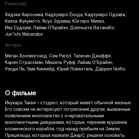
Режиссер:
Хидэки Хиросима
Кадзухиро Ёнэда
Кадзухиро Одзава
Киёси Фукумото
Ясуо Эдзима
Юитиро Миякэ
Ику Судзуки
Лайам О’Брайэн
Дзюнъити Ватанабэ
Jun'ichi Watanabe
Актеры:
Меган Холлингсхед
Сэм Ригел
Талесин Джаффе
Карен Страссман
Мишель Руфф
Лайам О’Брайэн
Уэнди Ли
Эми Кинкейд
Юрий Ловенталь
Даррел Гилбо
О фильме
Икухара Такея – студент, который живёт обычной жизнью.
Его совсем не интересуют потрясения других, вызванные
появлением инопланетян с очаровательными
инопланетными девушками, которые, пережив крушение
космического корабля, год назад прибыли на Землю.
Пришельцы, которых назвали ДиарС, решили основать