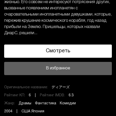
жизнью. Его совсем не интересуют потрясения других,
вызванные появлением инопланетян с
очаровательными инопланетными девушками, которые,
пережив крушение космического корабля, год назад
прибыли на Землю. Пришельцы, которых назвали
ДиарС, решили...
Смотреть
В избранное
Оригинальное название:
ディアーズ
Рейтинг КП:
6 |
Рейтинг IMDB:
6.3
Жанр:
Драмы
Фантастика
Комедии
2004 | США Япония