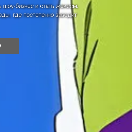
 шоу-бизнес и стать жокеем.
зды, где постепенно заводит
е