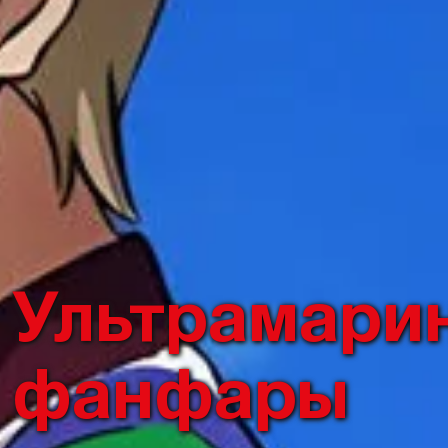
Ультрамари
фанфары