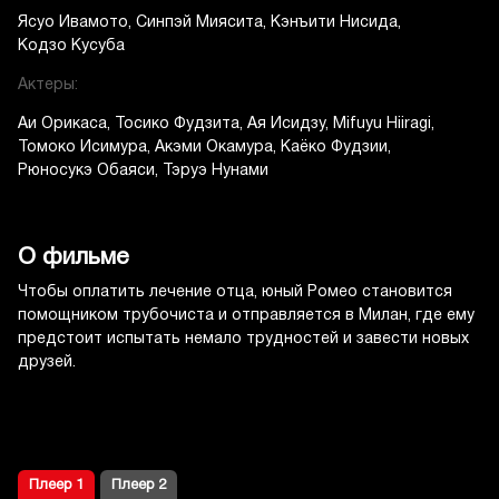
Ясуо Ивамото
Синпэй Миясита
Кэнъити Нисида
Кодзо Кусуба
Актеры:
Аи Орикаса
Тосико Фудзита
Ая Исидзу
Mifuyu Hiiragi
Томоко Исимура
Акэми Окамура
Каёко Фудзии
Рюносукэ Обаяси
Тэруэ Нунами
О фильме
Чтобы оплатить лечение отца, юный Ромео становится
помощником трубочиста и отправляется в Милан, где ему
предстоит испытать немало трудностей и завести новых
друзей.
Плеер 1
Плеер 2