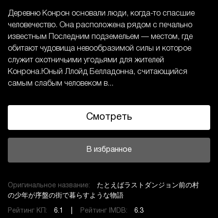
Деревню Конрон основали люди, когда-то спасшие
человечество. Она расположена рядом с печально
известным Последним подземельем — местом, где
обитают чудовища невообразимой силы и которое
служит охотничьими угодьями для жителей
Конрона.Юный Ллойд Белладонна, считающийся
самым слабым человеком в...
Смотреть
В избранное
Оригинальное название:
たとえばラストダンジョン前の村
の少年が序盤の街で暮らすような物語
Рейтинг КП:
6.1 |
Рейтинг IMDB:
6.3