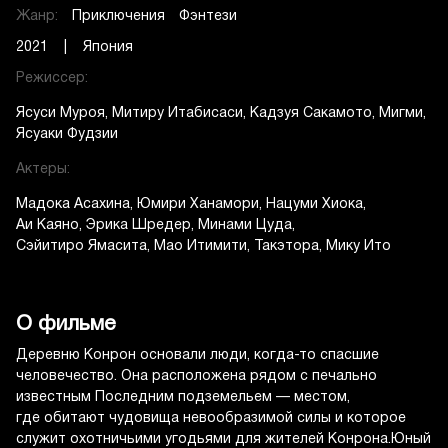
Жанр:
Приключения
Фэнтези
2021 | Япония
Режиссер:
Ясуси Муроя
Митиру Итабисаси
Кадзуя Сакамото
Мигми
Ясуаки Фудзии
Актеры:
Мадока Асахина
Юмири Ханамори
Нацуми Хиока
Аи Каяно
Эрика Шредер
Минами Цуда
Сэйитиро Ямасита
Мао Итимити
Такэтора
Мику Ито
О фильме
Деревню Конрон основали люди, когда-то спасшие
человечество. Она расположена рядом с печально
известным Последним подземельем — местом,
где обитают чудовища невообразимой силы и которое
служит охотничьими угодьями для жителей Конрона.Юный