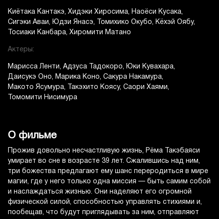
Киётака Кантакэ
Хидэки Хиросима
Наоёси Кусака
Сигэки Аваи
Юдзи Янасэ
Томихико Окубо
Кёхэй Оябу
Тосиаки Канбара
Хиромити Матано
Актеры:
Марисса Ленти
Адзуса Тадокоро
Юки Кувахара
Даисукэ Оно
Марика Коно
Сакура Накамура
Макото Ясумура
Такэхито Коясу
Саори Хаями
Томомити Нисимура
О фильме
Прожив довольно несчастливую жизнь, Рёма Такэбаяси
умирает во сне в возрасте 39 лет. Сжалившись над ним,
три божества предлагают ему шанс переродиться в мире
магии, где у него только одна миссия — быть самим собой
и наслаждаться жизнью. Они наделяют его огромной
физической силой, способностью управлять стихиями и,
пообещав, что будут приглядывать за ним, отправляют