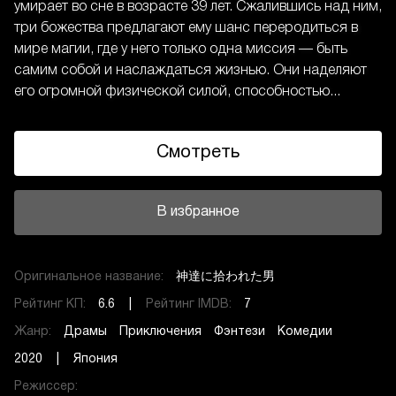
умирает во сне в возрасте 39 лет. Сжалившись над ним,
три божества предлагают ему шанс переродиться в
мире магии, где у него только одна миссия — быть
самим собой и наслаждаться жизнью. Они наделяют
его огромной физической силой, способностью...
Смотреть
В избранное
Оригинальное название:
神達に拾われた男
Рейтинг КП:
6.6 |
Рейтинг IMDB:
7
Жанр:
Драмы
Приключения
Фэнтези
Комедии
2020 | Япония
Режиссер: