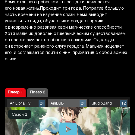
Рёму, ставшего ребенком, в лес, где и начинается
его новая жизнь.Проходит три года. Потратив большую
часть времени на изучение слизи, Рёма выводит
уникальные виды, обучает их и создает армию,
одновременно развивая свои магические способности.
Хотя мальчик доволен отшельническим существованием,
он всё же скучает по общению с людьми. Однажды
он встречает раненого слугу герцога. Мальчик исцеляет
его, и соглашается пойти с ним, прихватив с собой армию
слизи.
Плеер 1
Плеер 2
AniLibria.TV
AniDUB
StudioBand
24
24
12