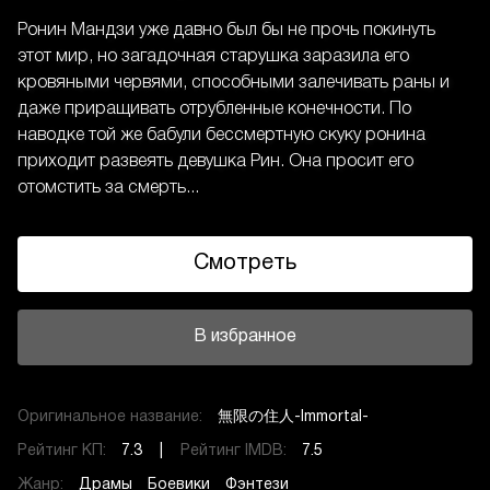
Ронин Мандзи уже давно был бы не прочь покинуть
этот мир, но загадочная старушка заразила его
кровяными червями, способными залечивать раны и
даже приращивать отрубленные конечности. По
наводке той же бабули бессмертную скуку ронина
приходит развеять девушка Рин. Она просит его
отомстить за смерть...
Смотреть
В избранное
Оригинальное название:
無限の住人-Immortal-
Рейтинг КП:
7.3 |
Рейтинг IMDB:
7.5
Жанр:
Драмы
Боевики
Фэнтези