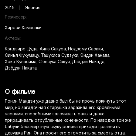
2019 | Япония
Режиссер:
Хироси Хамасаки
Актеры:
Кэндзиро Цуда
Аянэ Сакура
Нодзому Сасаки
Синъя Фукумацу
Тацухиса Судзуки
Эидзи Ханава
Хоко Кувасима
Сюнсукэ Сакуя
Дзёдзи Накада
Дзёдзи Наката
О фильме
Ронин Мандзи уже давно был бы не прочь покинуть этот
мир, но загадочная старушка заразила его кровяными
червями, способными залечивать раны и даже
приращивать отрубленные конечности. По наводке той же
бабули бессмертную скуку ронина приходит развеять
девушка Рин. Она просит его отомстить за смерть отца,