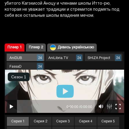
убитого Кагэхисой Аноцу и членами школы Итто-рю,
которая не уважает традиции и стремится подмять под
себя все остальные школы владения мечом.
Плеер 1
Плеер 2
Дивись українською
AniDUB
AniLibria.TV
SHIZA Project
24
24
24
FassaD
24
Серия 1
Серия 2
Серия 3
Серия 4
Серия 5