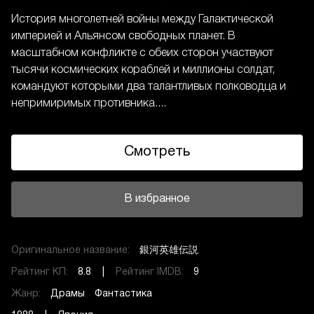
История многолетней войны между Галактической
империей и Альянсом свободных планет. В
масштабном конфликте с обеих сторон участвуют
тысячи космических кораблей и миллионы солдат,
командуют которыми два талантливых полководца и
непримиримых противника....
Смотреть
В избранное
Оригинальное название:
銀河英雄伝説
Рейтинг КП:
8.8 |
Рейтинг IMDB:
9
Жанр:
Драмы
Фантастика