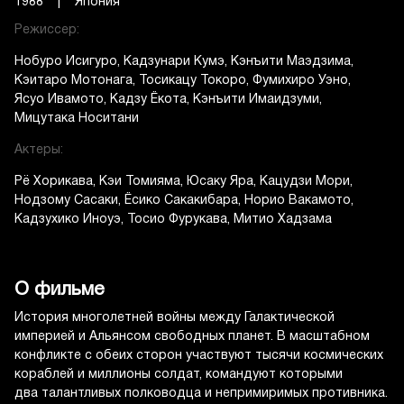
1988 | Япония
Режиссер:
Нобуро Исигуро
Кадзунари Кумэ
Кэнъити Маэдзима
Кэитаро Мотонага
Тосикацу Токоро
Фумихиро Уэно
Ясуо Ивамото
Кадзу Ёкота
Кэнъити Имаидзуми
Мицутака Носитани
Актеры:
Рё Хорикава
Кэи Томияма
Юсаку Яра
Кацудзи Мори
Нодзому Сасаки
Ёсико Сакакибара
Норио Вакамото
Кадзухико Иноуэ
Тосио Фурукава
Митио Хадзама
О фильме
История многолетней войны между Галактической
империей и Альянсом свободных планет. В масштабном
конфликте с обеих сторон участвуют тысячи космических
кораблей и миллионы солдат, командуют которыми
два талантливых полководца и непримиримых противника.