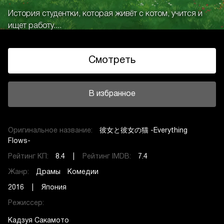
История студентки, которая живёт с котом, учится и
ищет работу....
Смотреть
В избранное
Оригинальное название:
彼女と彼女の猫 -Everything
Flows-
Рейтинг КП:
8.4 |
Рейтинг IMDB:
7.4
Жанр:
Драмы
Комедии
2016 | Япония
Режиссер:
Кадзуя Сакамото