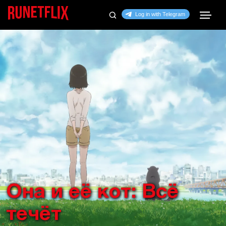
Она и её кот: Всё
течёт