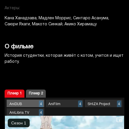
Актеры:
Кана Ханадзава
Мадлен Моррис
Синтаро Асанума
Саюри Яхаги
Макото Синкай
Акико Хирамацу
О фильме
История студентки, которая живёт с котом, учится и ищет
работу.
Плеер 1
Плеер 2
AniDUB
AniFilm
SHIZA Project
4
4
4
AniLibria.TV
4