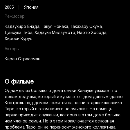
2005 | Япония
Режиссер:
Кадзухиро Ёнэда
Такуя Нонака
Такахару Окума
Даисукэ Тиба
Хадзуки Мидзумото
Наото Хосода
Хироси Куруо
Актеры:
Карен Страссман
О фильме
Однажды из большого дома семьи Ханауке уезжает по
делам дедушка, который и купил этот дом давным-давно.
Контроль над домом ложится на плечи старшеклассника
Таро, который в этом ничего не смыслит. На помощь
парню приходят служанки, которых в этом доме больше,
чем членов семьи. Но в этом и заключается основная
проблема Таро: он не переносит женского коллектива,