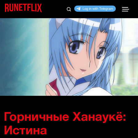
Горничные Ханаукё:
Истина