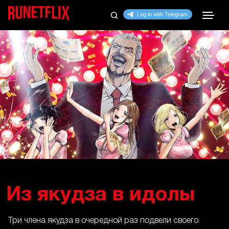
Из якудза в идолы
Три члена якудза в очередной раз подвели своего