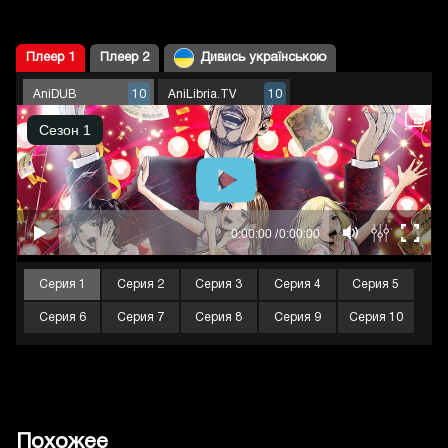
Плеер 1
Плеер 2
Дивись українською
AniDUB
AniLibria.TV
10
10
Серия 1
Серия 2
Серия 3
Серия 4
Серия 5
Серия 6
Серия 7
Серия 8
Серия 9
Серия 10
Похожее