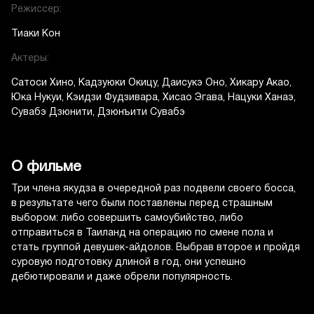
Режиссер:
Тиаки Кон
Актеры:
Сатоси Хино
Кадзуюки Окицу
Даисукэ Оно
Хикару Акао
Юка Нукуи
Кэидзи Фудзивара
Хисао Эгава
Нацуки Ханаэ
Сувабэ Дзюнити
Дзюнъити Сувабэ
О фильме
Три члена якудза в очередной раз подвели своего босса,
в результате чего были поставлены перед страшным
выбором: либо совершить самоубийство, либо
отправиться в Таиланд на операцию по смене пола и
стать группой девушек-айдолов. Выбрав второе и пройдя
суровую подготовку длиной в год, они успешно
дебютировали и даже обрели популярность.