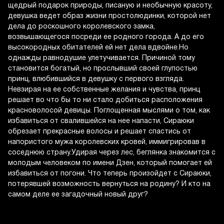
щедрый подарок природы, писаную и необычную красоту,
девушка ведет образ жизни простолюдинки, которой нет
дела до роскошного королевского замка,
возвышающегося посреди ее родного города. А до его
высокородных обитателей ей нет дела вдвойне.Но
однажды равнодушие улетучивается. Причиной тому
становится богатый, но прослывший своей глупостью
принц, влюбившийся в девушку с первого взгляда.
Невзирая на ее собственные желания и чувства, принц
решает во что бы то ни стало добиться расположения
красноволосой девицы. Поглощенная мыслями о том, как
избавиться от свалившейся на нее напасти, Cираюки
обрезает прекрасные волосы и решает спастись от
напористого мужа королевских кровей, иммигрировав в
соседнюю страну.Удирая через лес, беглянка знакомится с
молодым человеком по имени Дзен, который помогает ей
избавиться от погони. Что теперь произойдет с Cираюки,
потерявшей возможность вернуться на родину? И кто на
самом деле ее загадочный новый друг?