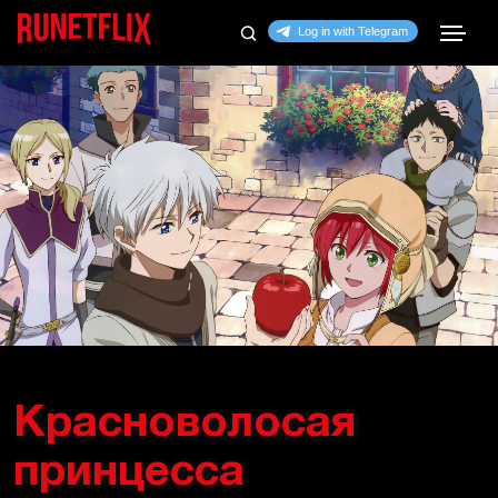
Красноволосая
принцесса