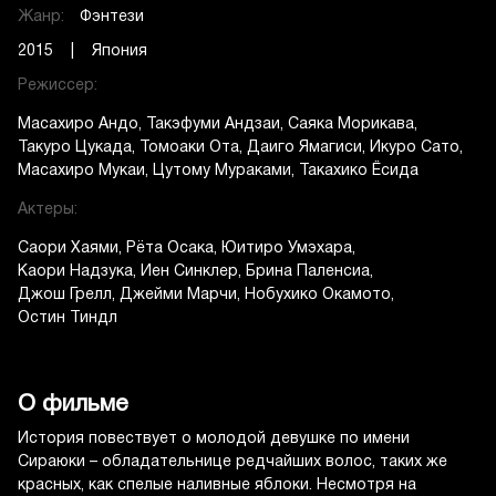
Жанр:
Фэнтези
2015 | Япония
Режиссер:
Масахиро Андо
Такэфуми Андзаи
Саяка Морикава
Такуро Цукада
Томоаки Ота
Даиго Ямагиси
Икуро Сато
Масахиро Мукаи
Цутому Мураками
Такахико Ёсида
Актеры:
Саори Хаями
Рёта Осака
Юитиро Умэхара
Каори Надзука
Иен Синклер
Брина Паленсиа
Джош Грелл
Джейми Марчи
Нобухико Окамото
Остин Тиндл
О фильме
История повествует о молодой девушке по имени
Cираюки – обладательнице редчайших волос, таких же
красных, как спелые наливные яблоки. Несмотря на