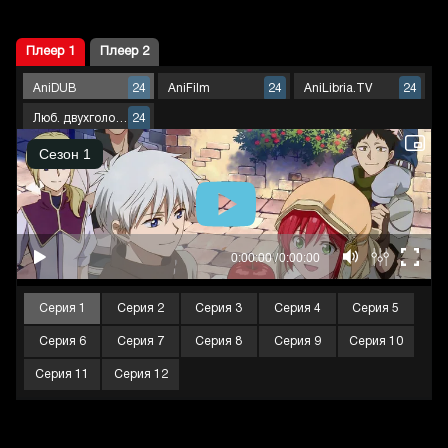
Плеер 1
Плеер 2
AniDUB
AniFilm
AniLibria.TV
24
24
24
Люб. двухголосый
24
Серия 1
Серия 2
Серия 3
Серия 4
Серия 5
Серия 6
Серия 7
Серия 8
Серия 9
Серия 10
Серия 11
Серия 12