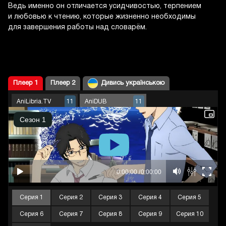
Ведь именно он отличается усидчивостью, терпением
и любовью к чтению, которые жизненно необходимы
для завершения работы над словарём.
Плеер 1
Плеер 2
Дивись українською
AniLibria.TV
AniDUB
11
11
Серия 1
Серия 2
Серия 3
Серия 4
Серия 5
Серия 6
Серия 7
Серия 8
Серия 9
Серия 10