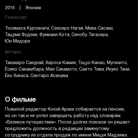
2016 | Япония
Режиссер:
Тосимаса Куроянаги
Сэисиро Нагая
Мива Сасаки
Тацуми Фудзии
Фумиаки Кота
Синобу Тагасира
Юи Мидори
Актеры:
Такахиро Сакурай
Хироси Камия
Тэцуо Канао
Мугихито
Ёсико Сакакибара
Мая Сакамото
Саито Тива
Икуко Тани
Ёко Хикаса
Синтаро Асанума
О фильме
Пожилой редактор Кохэй Араки собирается на пенсию,
но он так и не успел завершить работу над словарём
«Великое путешествие». После долгих поисков он решает
предложить должность в редакции замкнутому
сотруднику из отдела продаж по имени Мицуя Мадзимэ.