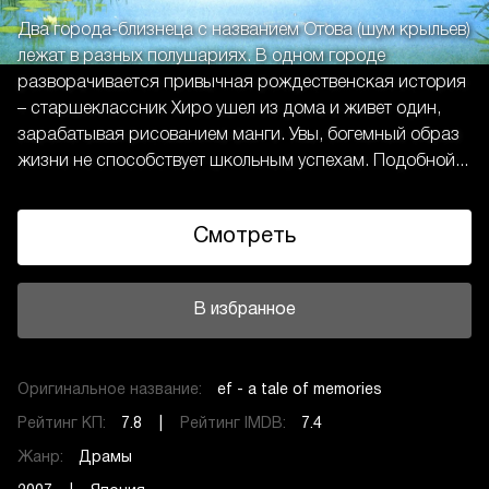
Два города-близнеца с названием Отова (шум крыльев)
лежат в разных полушариях. В одном городе
разворачивается привычная рождественская история
– старшеклассник Хиро ушел из дома и живет один,
зарабатывая рисованием манги. Увы, богемный образ
жизни не способствует школьным успехам. Подобной...
Смотреть
В избранное
Оригинальное название:
ef - a tale of memories
Рейтинг КП:
7.8 |
Рейтинг IMDB:
7.4
Жанр:
Драмы