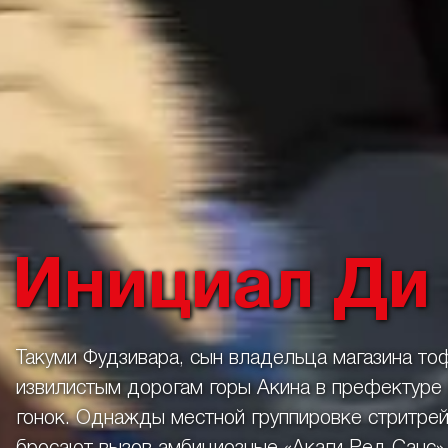
Инициал Ди
Такуми Фудзивара, сын владельца магазина то
извилистым дорогам горы Акина в префектуре 
гонок. Однажды местной группировке стритре