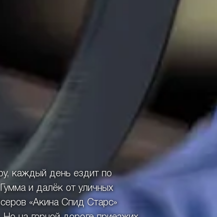
фу, каждый день ездит по
Гумма и далёк от уличных
йсеров «Акина Спид Старс»