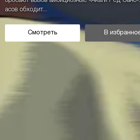
бросают вызов амбициозные «Акаги Ред Санс».
асов обходит...
Смотреть
В избранно