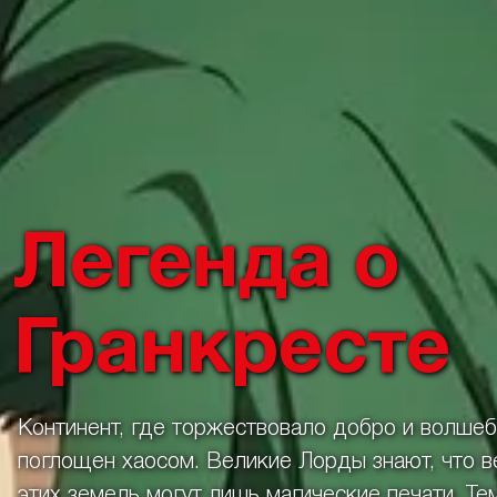
Легенда о
Гранкресте
Континент, где торжествовало добро и волшеб
поглощен хаосом. Великие Лорды знают, что ве
этих земель могут лишь магические печати. Те