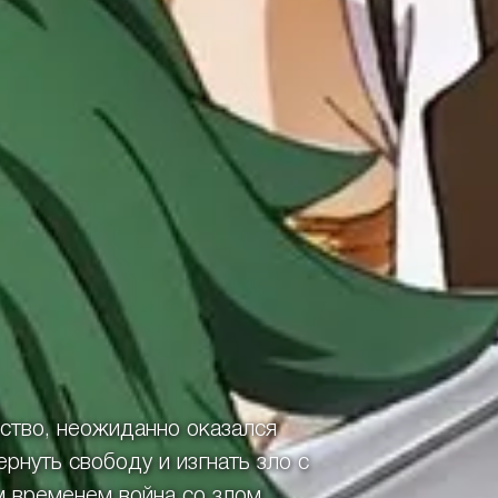
ство, неожиданно оказался
рнуть свободу и изгнать зло с
м временем война со злом