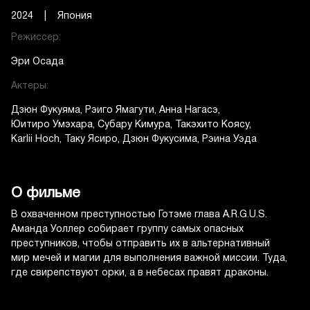
2024 | Япония
Режиссер:
Эри Осада
Актеры:
Дзюн Фукуяма
Рэиго Ямагути
Анна Нагасэ
Юитиро Умэхара
Субару Кимура
Такэхито Коясу
Karlii Hoch
Таку Ясиро
Дзюн Фукусима
Рэина Уэда
О фильме
В охваченном преступностью Готэме глава A.R.G.U.S.
Аманда Уоллер собирает группу самых опасных
преступников, чтобы отправить их в альтернативный
мир мечей и магии для выполнения важной миссии. Туда,
где свирепствуют орки, а в небесах правят драконы.