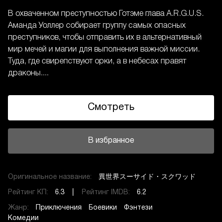
В охваченном преступностью Готэме глава A.R.G.U.S.
Аманда Уоллер собирает группу самых опасных
преступников, чтобы отправить их в альтернативный
мир мечей и магии для выполнения важной миссии.
Туда, где свирепствуют орки, а в небесах правят
драконы....
Смотреть
В избранное
Оригинальное название:
異世界スーサイド・スクワッド
Рейтинг КП:
6.3 |
Рейтинг IMDB:
6.2
Жанр:
Приключения
Боевики
Фэнтези
Комедии