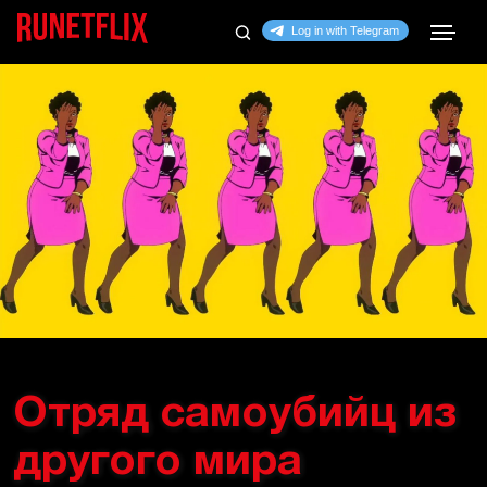
Отряд самоубийц из
другого мира