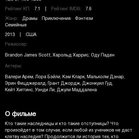
Рейтинг КП:
7.1 |
Рейтинг IMDB:
7.6
Жанр:
Драмы
Приключения
Фэнтези
Семейные
2013 | США
Режиссер:
Brandon James Scott
Харольд Харрис
Оду Паден
Актеры:
Валери Арем
Лора Бэйли
Кэм Кларк
Мальколм Дэнар
Эрин Фицджералд
Грант Джордж
Джонкуил Гуд
Кейт Хиггинс
Уэнди Ли
Джули Маддалена
О фильме
Кто такие наследницы и кто такие отступницы? Что
произойдет в том случае, если любой из учеников не даст
клятву наследия? Продолжится ли история тех, кто