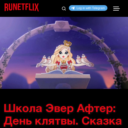
Школа Эвер Афтер:
День клятвы. Сказка