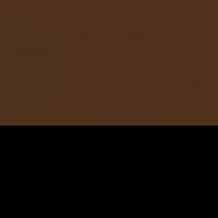
Оригинальное название:
Justice League: Warworld
Рейтинг КП:
5.5 |
Рейтинг IMDB:
5.3
Жанр:
Фантастика
Приключения
Боевики
Фэнтези