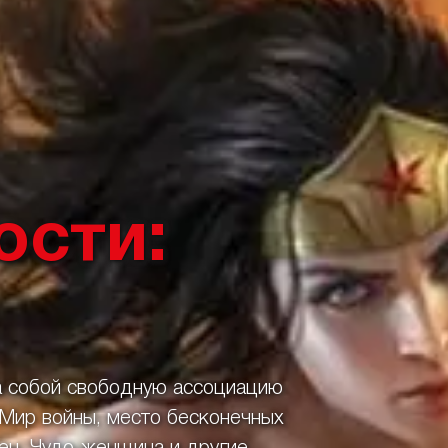
ости:
а собой свободную ассоциацию
 Мир войны, место бесконечных