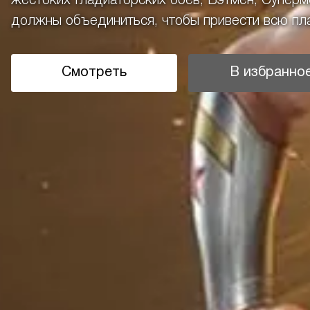
жестоких гладиаторских боев, Бэтмен, Суперм
должны объединиться, чтобы привести всю план
Смотреть
В избранно