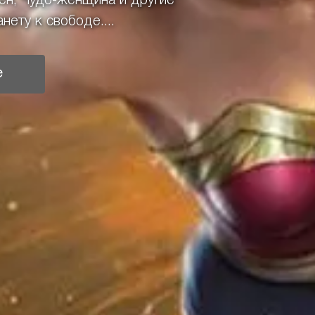
ен, Чудо-женщина и другие
ету к свободе....
е