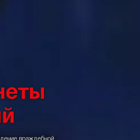
неты
ий
адение враждебной