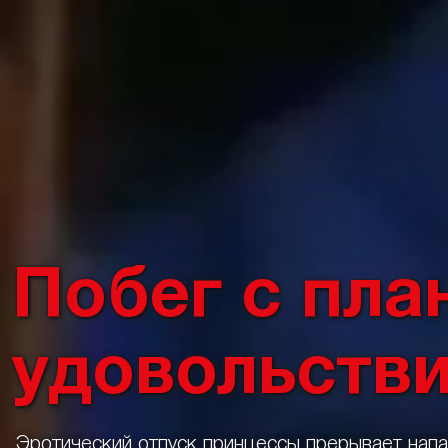
Побег с пла
удовольств
Эротический отпуск принцессы прерывает нап