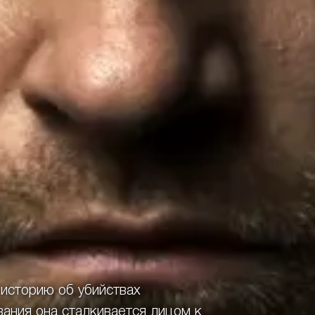
сторию об убийствах
ания она сталкивается лицом к