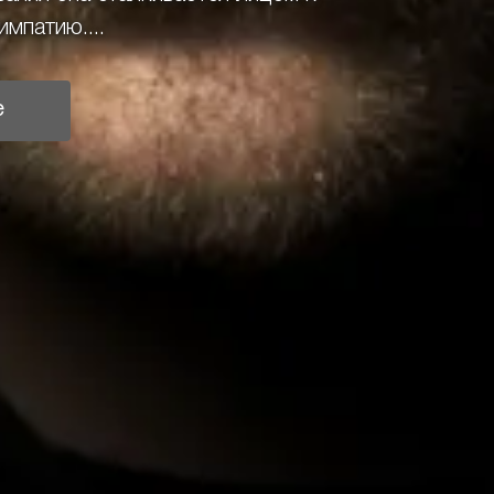
импатию....
е