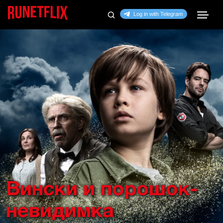
Вински и порошок-
невидимка