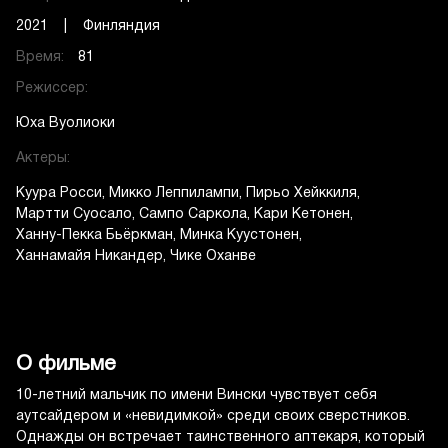
2021 | Финляндия
Время:
81
Режиссер:
Юха Вуолиоки
Актеры:
Куура Росси
Микко Леппилампи
Пирьо Хейккиля
Мартти Суосало
Сампо Саркола
Кари Кетонен
Ханну-Пекка Бьёркман
Минка Куустонен
Ханнамайя Никандер
Чике Оханве
О фильме
10-летний мальчик по имени Вински чувствует себя
аутсайдером и «невидимкой» среди своих сверстников.
Однажды он встречает таинственного аптекаря, который