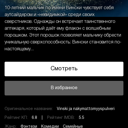
10-летний мальчик по имени Вински чувствует себя
аутсайдером и «невидимкой» среди своих
сверстников. Однажды он встречает таинственного
аптекаря, который даёт ему флакон с волшебным
порошком. Этот порошок позволяет мальчику обрести
уникальную сверхспособность: Вински становится по-
настоящему...
Смотреть
В избранное
Оригинальное название:
Vinski ja näkymättömyyspulveri
Рейтинг КП:
6.8 |
Рейтинг IMDB:
5.5
Жанр:
Фэнтези
Комедии
Семейные