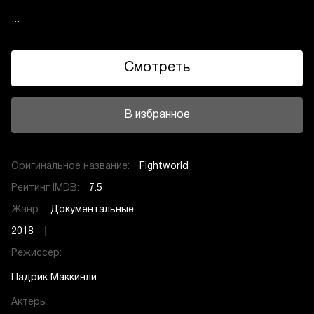
...
Смотреть
В избранное
Оригинальное название:
Fightworld
Рейтинг IMDB:
7.5
Жанр:
Документальные
2018 |
Режиссер:
Падрик Маккинли
Актеры: