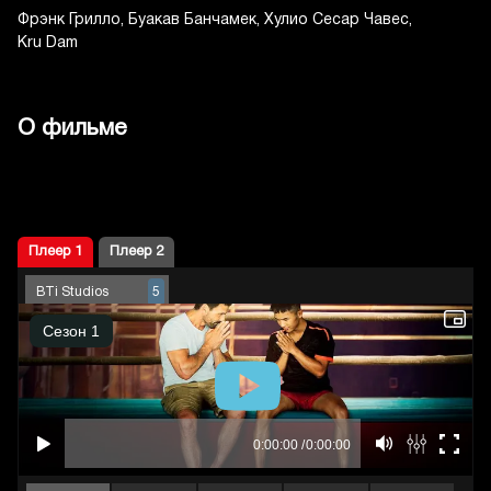
Фрэнк Грилло
Буакав Банчамек
Хулио Сесар Чавес
Kru Dam
О фильме
Плеер 1
Плеер 2
BTi Studios
5