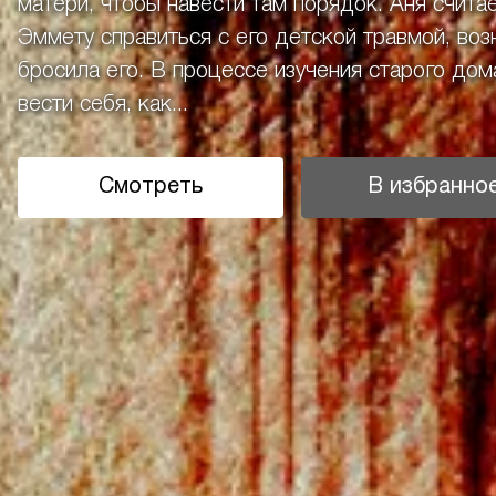
матери, чтобы навести там порядок. Аня счита
Эммету справиться с его детской травмой, возн
бросила его. В процессе изучения старого дом
вести себя, как...
Смотреть
В избранно