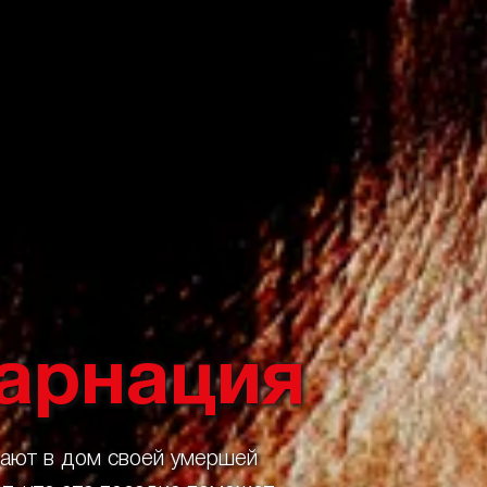
карнация
жают в дом своей умершей