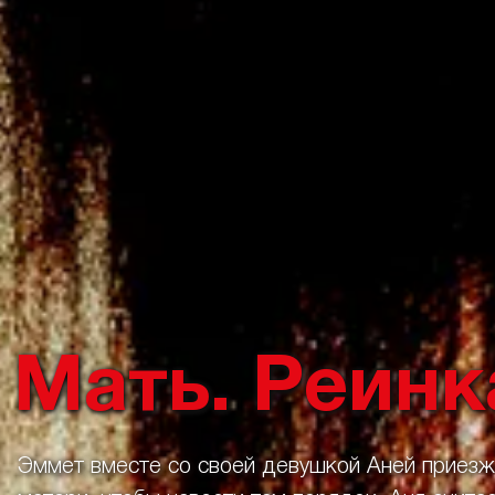
Мать. Реин
Эммет вместе со своей девушкой Аней приез