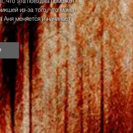
ет, что эта поездка поможет
икшей из-за того, что мама
а Аня меняется и начинает
е