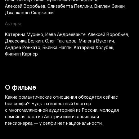
Элли Зенгер-Вайс
Франческо Коланджело
Алексей Воробьёв
Элизабетта Пеллини
Виллем Заиен
Джанкарло Скаркилли
Актеры:
Катерина Мурино
Иева Андреевайте
Алексей Воробьёв
Джессика Белкин
Олег Тактаров
Милена Вукотич
Андреа Ронкато
Бьянка Наппи
Катарина Холубек
Филипп Карнер
О фильме
Какие романтические отношения обходятся сейчас
без селфи?! Будь ты известный блоггер
с многомиллионной аудиторией из России, молодая
семейная пара из Австрии или итальянская
пенсионерка — у селфи нет национальности.