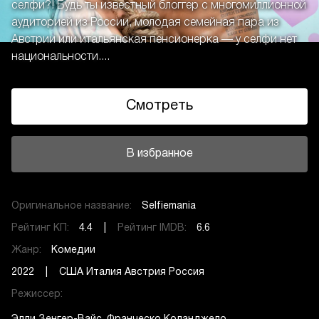
селфи?! Будь ты известный блоггер с многомиллионной
аудиторией из России, молодая семейная пара из
Австрии или итальянская пенсионерка — у селфи нет
национальности....
Смотреть
В избранное
Оригинальное название:
Selfiemania
Рейтинг КП:
4.4 |
Рейтинг IMDB:
6.6
Жанр:
Комедии
2022 | США Италия Австрия Россия
Режиссер: