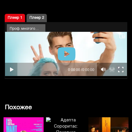
Плеер 1
Плеер 2
Проф. многоголосый
Похожее