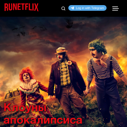
Клоуны
апокалипсиса