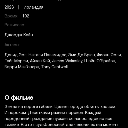
2023 | Ирландия
Время:
102
Режиссер:
Джордж Кэйн
Актеры:
Дэвид Эрл
Натали Паламидес
Эми Де Брюн
Фионн Фоли
Тайг Мерфи
Айван Кэй
James Walmsley
Шэйн О’Брайэн
Бэрри МакГоверн
Tony Cantwell
О фильме
Земля на пороге гибели. Целые города объяты хаосом.
И пороком. Десятками разных пороков. Каждый
порядочный гражданин пускается напоследок во все
тяжкие. В этот судьбоносный для человечества момент