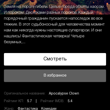
Земля на пороге гибели. Целые города объяты хаосом.
И пороком. Десятками разных пороков. Каждый
порядочный гражданин пускается напоследок во все
тяжкие. В этот судьбоносный для человечества момент
нам как никогда нужны настоящие супергерои. И они
нашлись! Фантастическая четверка! Четыре
безумных,...
Смотреть
В избранное
Оригинальное название:
Apocalypse Clown
Рейтинг КП:
5.7 |
Рейтинг IMDB:
5.4
Жанр:
Фантастика
Комедии