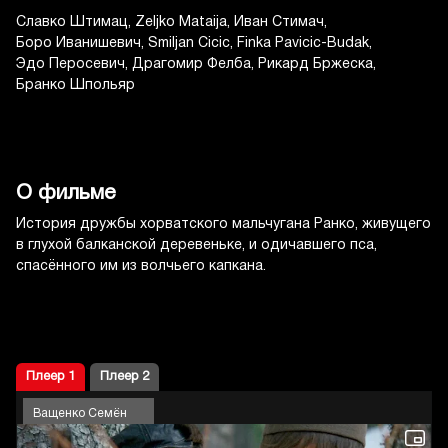
Славко Штимац
Zeljko Mataija
Иван Стимач
Боро Иванишевич
Smiljan Cicic
Finka Pavicic-Budak
Эдо Перосевич
Драгомир Фелба
Рикард Бржеска
Бранко Шпольяр
О фильме
История дружбы хорватского мальчугана Ранко, живущего
в глухой балканской деревеньке, и одичавшего пса,
спасённого им из волчьего капкана.
Плеер 1
Плеер 2
Ващенко Семён