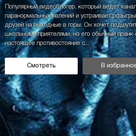
Популярный видеоблогер, который ведет канал
паранормальных явлений и устраивает розыгры
друзей на выходные в горы. Он хочет подшути
школьными приятелями, но его обычный пранк
настоящее противостояние с...
Смотреть
В избранно