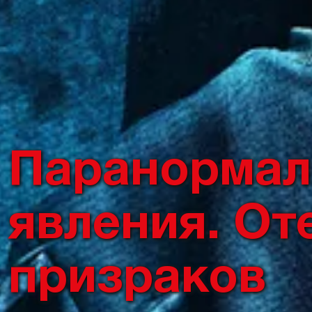
Паранормал
явления. От
призраков