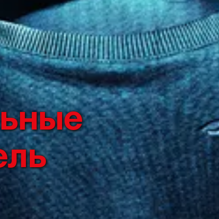
ьные
ель