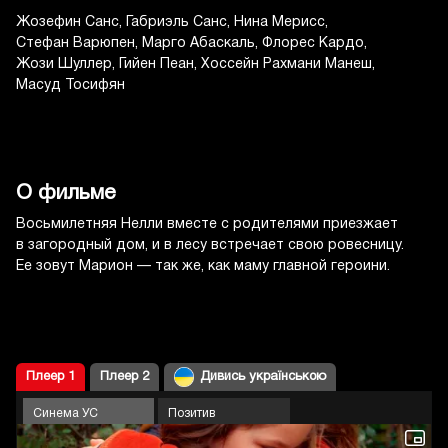
Жозефин Санс
Габриэль Санс
Нина Мерисс
Стефан Варюпен
Марго Абаскаль
Флорес Кардо
Жози Шуллер
Гийен Пеан
Хоссейн Рахмани Манеш
Масуд Тосифян
О фильме
Восьмилетняя Нелли вместе с родителями приезжает
в загородный дом, и в лесу встречает свою ровесницу.
Ее зовут Марион — так же, как маму главной героини.
Плеер 1
Плеер 2
Дивись українською
Синема УС
Позитив