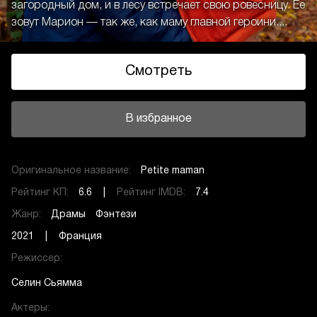
загородный дом, и в лесу встречает свою ровесницу. Ее
зовут Марион — так же, как маму главной героини....
Смотреть
В избранное
Оригинальное название:
Petite maman
Рейтинг КП:
6.6 |
Рейтинг IMDB:
7.4
Жанр:
Драмы
Фэнтези
2021 | Франция
Режиссер:
Селин Сьямма
Актеры: