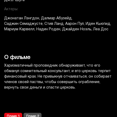
Дж.Б. Шуга
Актеры:
Джонатан Лэнгдон
Далмар Абузейд
Саджин Семаджусте
Стив Ланд
Аарон Пул
Иден Кьюпид
Мариум Карвелл
Надин Роден
Джайден Ноэль
Леа Дос
О фильме
Харизматичный проповедник обнаруживает, что его
обманул сомнительный консультант, и его церковь терпит
финансовый крах. Не привыкнув отчаиваться, он собирает
членов своей паствы, чтобы совершить ограбление,
вернуть свои деньги и спасти церковь.
Плеер 1
Плеер 2