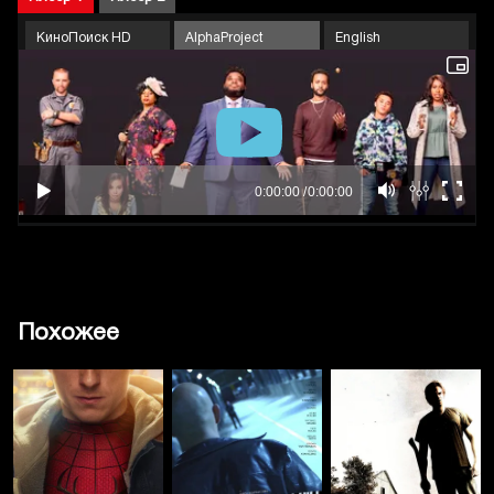
КиноПоиск HD
AlphaProject
English
Похожее