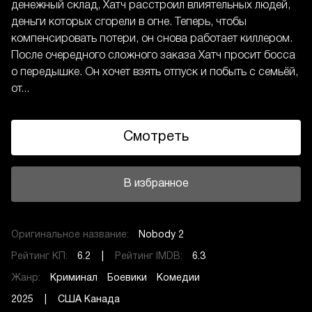
денежный склад, Хатч расстроил влиятельных людей,
деньги которых сгорели в огне. Теперь, чтобы
компенсировать потери, он снова работает киллером.
После очередного сложного заказа Хатч просит босса
о передышке. Он хочет взять отпуск и побыть с семьёй,
от...
Смотреть
В избранное
Оригинальное название:
Nobody 2
Рейтинг КП:
6.2 |
Рейтинг IMDB:
6.3
Жанр:
Криминал
Боевики
Комедии
2025 | США Канада