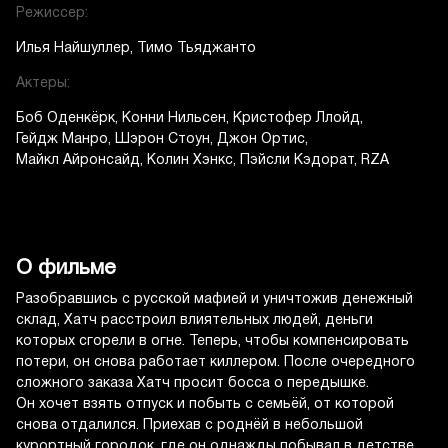
Режиссер:
Илья Найшуллер
Тимо Тьяджанто
Актеры:
Боб Оденкёрк
Конни Нильсен
Кристофер Ллойд
Гейдж Манро
Шэрон Стоун
Джон Ортис
Майкл Айронсайд
Колин Хэнкс
Пэйсли Кэдорат
RZA
О фильме
Разобравшись с русской мафией и уничтожив денежный
склад, Хатч расстроил влиятельных людей, деньги
которых сгорели в огне. Теперь, чтобы компенсировать
потери, он снова работает киллером. После очередного
сложного заказа Хатч просит босса о передышке.
Он хочет взять отпуск и побыть с семьёй, от которой
снова отдалился. Приехав с роднёй в небольшой
курортный городок, где он однажды побывал в детстве,