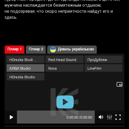
мужчина наслаждается безмятежным отдыхом,
не подозревая, что скоро неприятности найдут его и
здесь.
Плеер 1
Плеер 2
Дивись українською
HDrezka Studio 18+
Red Head Sound
ПроДубляж
АЛВИ Studio
Nova
LineFilm
HDrezka Studio