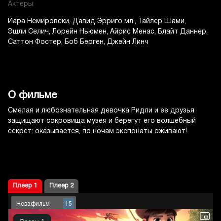
Актеры:
Иара Немировски
Давид Эрриго мл.
Тайлер Шами
Эшли Селич
Лорейн Ньюмен
Айрис Менас
Блайт Даннер
Саттон Фостер
Боб Берген
Джейн Линч
О фильме
Смелая и любознательная девочка Ридли и ее друзья
защищают сокровища музея и берегут его волшебный
секрет: оказывается, по ночам экспонаты оживают!
Плеер 1
Плеер 2
Невафильм
15