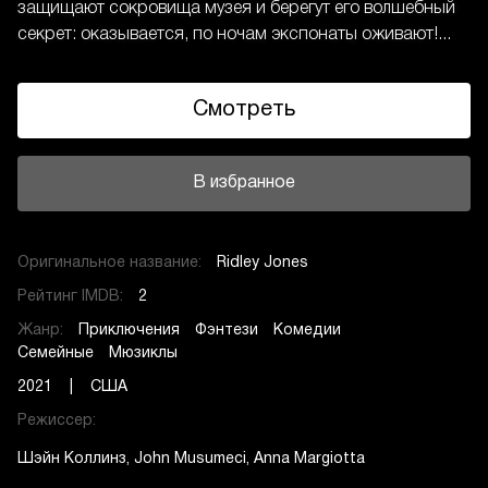
защищают сокровища музея и берегут его волшебный
секрет: оказывается, по ночам экспонаты оживают!...
Смотреть
В избранное
Оригинальное название:
Ridley Jones
Рейтинг IMDB:
2
Жанр:
Приключения
Фэнтези
Комедии
Семейные
Мюзиклы
2021 | США
Режиссер:
Шэйн Коллинз
John Musumeci
Anna Margiotta