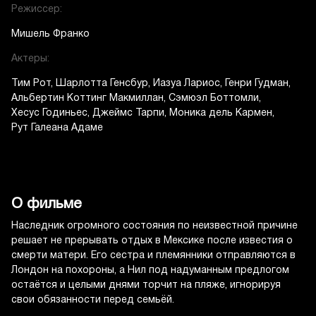
Режиссер:
Мишель Франко
Актеры:
Тим Рот
Шарлотта Генсбур
Иазуа Лариос
Генри Гудман
Альбертин Коттинг Макмиллан
Сэмюэл Боттомли
Хесус Годиньес
Джеймс Тарпи
Моника дель Кармен
Рут Галеана Адаме
О фильме
Наследник огромного состояния по неизвестной причине
решает не прерывать отдых в Мексике после известия о
смерти матери. Его сестра и племянники отправляются в
Лондон на похороны, а Нил под надуманным предлогом
остаётся и целыми днями торчит на пляже, игнорируя
свои обязанности перед семьёй.