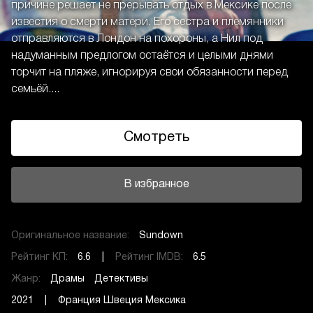
причине решает не прерывать отдых в Мексике после
известия о смерти матери. Его сестра и племянники
отправляются в Лондон на похороны, а Нил под
надуманным предлогом остаётся и целыми днями
торчит на пляже, игнорируя свои обязанности перед
семьёй....
Смотреть
В избранное
Оригинальное название:
Sundown
Рейтинг КП:
6.6 |
Рейтинг IMDB:
6.5
Жанр:
Драмы
Детективы
2021 | Франция Швеция Мексика