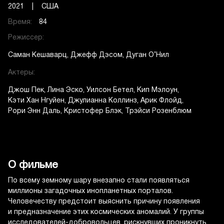
2021 | США
Время:
84
Режиссер:
Саман Кешаварц
Джефф Дэсом
Дуган О’Нил
Актеры:
Джош Пек
Лина Эско
Уилсон Бетел
Кип Мэлоун
Кэти Хан Нгуйен
Джулианна Коллинз
Арик Флойд
Рори Энн Даль
Кристофер Блэк
Трэйси Розенблюм
О фильме
По всему земному шару внезапно стали появляться
миллионы загадочных инопланетных порталов.
Человечеству предстоит выяснить причину появления
и предназначение этих космических аномалий. У группы
исследователей-добровольцев, рискнувших проникнуть