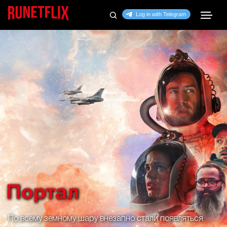
Портал
По всему земному шару внезапно стали появляться