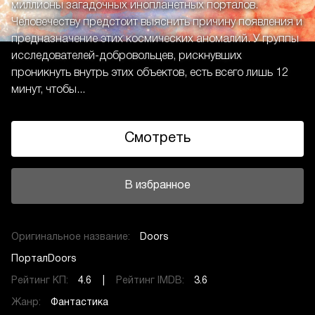
миллионы загадочных инопланетных порталов.
Человечеству предстоит выяснить причину появления и
предназначение этих космических аномалий. У группы
исследователей-добровольцев, рискнувших
проникнуть внутрь этих объектов, есть всего лишь 12
минут, чтобы...
Смотреть
В избранное
Оригинальное название:
Doors
ПорталDoors
Рейтинг КП:
4.6 |
Рейтинг IMDB:
3.6
Жанр:
Фантастика