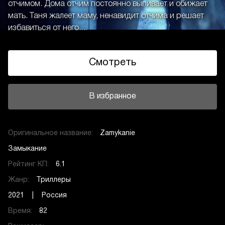
отчимом. Дома отчим постоянно выпивает и обижает
мать. Таня жалеет маму, ненавидит отчима и решает
избавиться от него....
Смотреть
В избранное
Оригинальное название:
Zamykanie
Замыкание
Рейтинг КП:
6.1
Жанр:
Триллеры
2021 | Россия
Время:
82