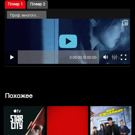
Плеер 1
Плеер 2
Проф. многоголосый
Похожее