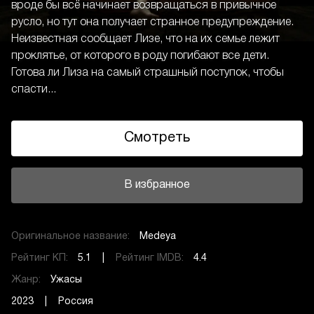
вроде бы всё начинает возвращаться в привычное
русло, но тут она получает странное предупреждение.
Неизвестная сообщает Лизе, что на их семье лежит
проклятье, от которого в роду погибают все дети.
Готова ли Лиза на самый страшный поступок, чтобы
спасти...
Смотреть
В избранное
Оригинальное название:
Medeya
Рейтинг КП:
5.1 |
Рейтинг IMDB:
4.4
Жанр:
Ужасы
2023 | Россия