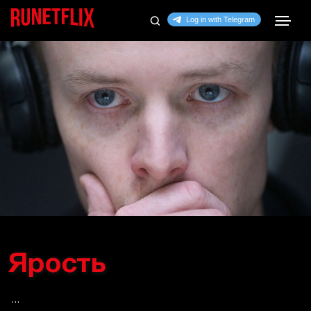
Ярость
...