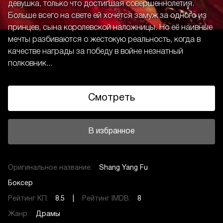
девушка, только что достигшая совершеннолетия.
Больше всего на свете ей хочется замуж за одного из
принцев, сына королевской наложницы. Но её наивные
мечты разбиваются о жестокую реальность, когда в
качестве награды за победу в войне незнатный
полковник...
Смотреть
В избранное
Оригинальное название:
Shang Yang Fu
Боксер
Рейтинг КП:
8.5 |
Рейтинг IMDB:
8
Жанр:
Драмы