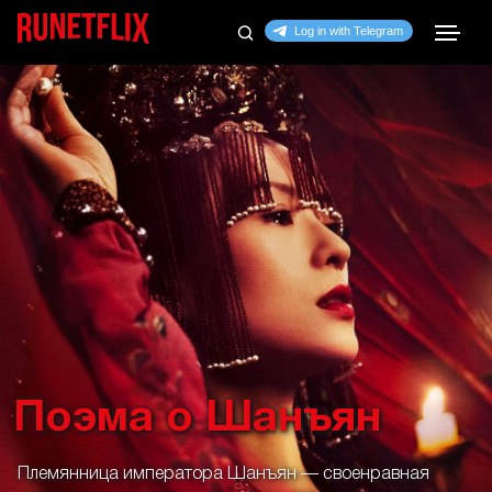
Поэма о Шанъян
Племянница императора Шанъян — своенравная