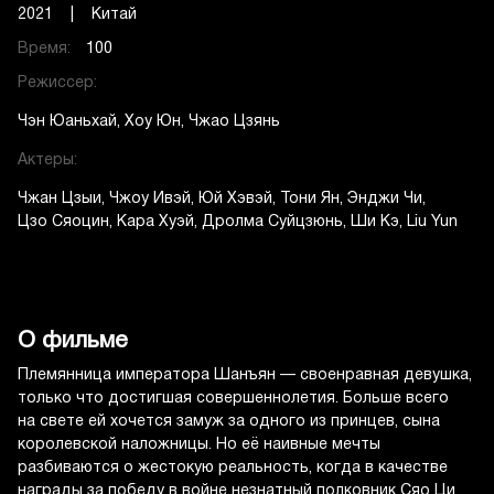
2021 | Китай
Время:
100
Режиссер:
Чэн Юаньхай
Хоу Юн
Чжао Цзянь
Актеры:
Чжан Цзыи
Чжоу Ивэй
Юй Хэвэй
Тони Ян
Энджи Чи
Цзо Сяоцин
Кара Хуэй
Дролма Суйцзюнь
Ши Кэ
Liu Yun
О фильме
Племянница императора Шанъян — своенравная девушка,
только что достигшая совершеннолетия. Больше всего
на свете ей хочется замуж за одного из принцев, сына
королевской наложницы. Но её наивные мечты
разбиваются о жестокую реальность, когда в качестве
награды за победу в войне незнатный полковник Сяо Ци