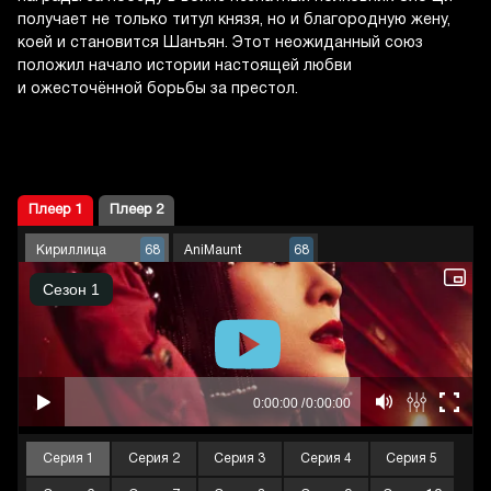
получает не только титул князя, но и благородную жену,
коей и становится Шанъян. Этот неожиданный союз
положил начало истории настоящей любви
и ожесточённой борьбы за престол.
Плеер 1
Плеер 2
Кириллица
AniMaunt
68
68
Серия 1
Серия 2
Серия 3
Серия 4
Серия 5