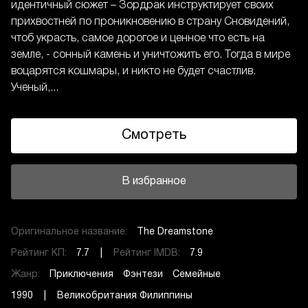
идентичный сюжет – Зордрак инструктирует своих
прихвостней по проникновению в страну Сновидений,
чтоб украсть, самое дорогое и ценное что есть на
земле, - сонный камень и уничтожить его. Тогда в мире
воцарятся кошмары, и никто не будет счастлив.
Ученый,...
Смотреть
В избранное
Оригинальное название:
The Dreamstone
Рейтинг КП:
7.7 |
Рейтинг IMDB:
7.9
Жанр:
Приключения
Фэнтези
Семейные
1990 | Великобритания Филиппины