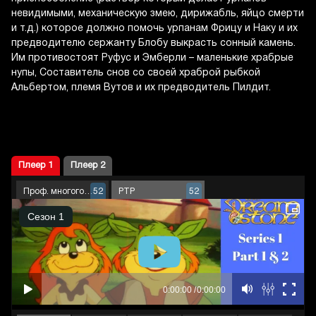
невидимыми, механическую змею, дирижабль, яйцо смерти
и т.д.) которое должно помочь урпанам Фрицу и Наку и их
предводителю сержанту Блобу выкрасть сонный камень.
Им противостоят Руфус и Эмберли – маленькие храбрые
нупы, Составитель снов со своей храброй рыбкой
Альбертом, племя Вутов и их предводитель Пилдит.
Плеер 1
Плеер 2
Проф. многоголосый
РТР
52
52