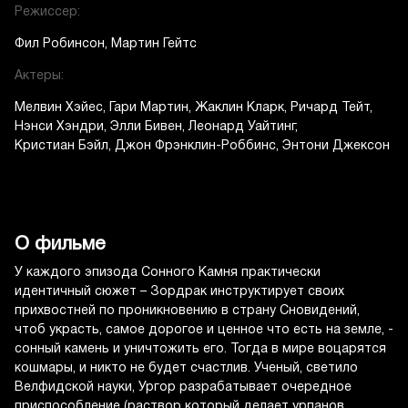
Режиссер:
Фил Робинсон
Мартин Гейтс
Актеры:
Мелвин Хэйес
Гари Мартин
Жаклин Кларк
Ричард Тейт
Нэнси Хэндри
Элли Бивен
Леонард Уайтинг
Кристиан Бэйл
Джон Фрэнклин-Роббинс
Энтони Джексон
О фильме
У каждого эпизода Сонного Камня практически
идентичный сюжет – Зордрак инструктирует своих
прихвостней по проникновению в страну Сновидений,
чтоб украсть, самое дорогое и ценное что есть на земле, -
сонный камень и уничтожить его. Тогда в мире воцарятся
кошмары, и никто не будет счастлив. Ученый, светило
Велфидской науки, Ургор разрабатывает очередное
приспособление (раствор который делает урпанов