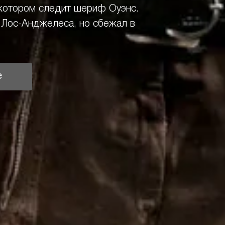
в котором следит шериф Оуэнс.
 Лос-Анджелеса, но сбежал в
е