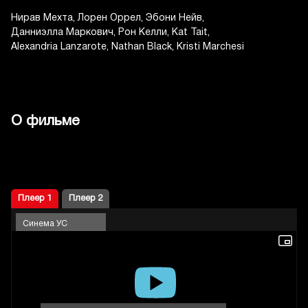
Нирав Мехта
Лорен Оррел
Эбони Нейв
Данниэлла Маркович
Рон Келли
Kat Tait
Alexandria Lanzarote
Nathan Black
Kristi Marchesi
О фильме
Плеер 1
Плеер 2
Синема УС