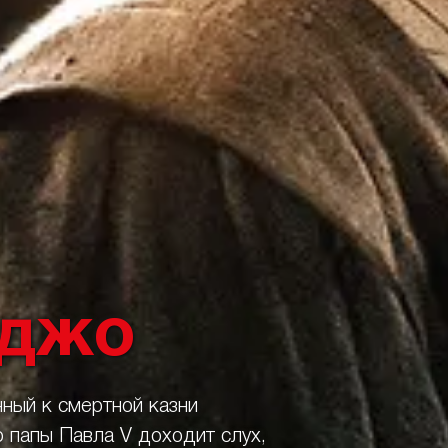
аджо
ный к смертной казни
 папы Павла V доходит слух,