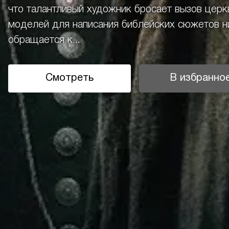
что талантливый художник бросает вызов церк
моделей для написания библейских сюжетов н
обращается к...
Смотреть
В избранно