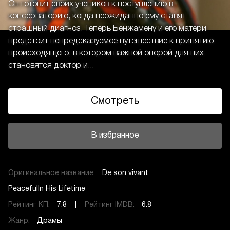
Он готовит своих учеников к поступлению в
консерваторию, когда неожиданно ему ставят
страшный диагноз. Теперь Бенжамену и его матери
предстоит непредсказуемое путешествие к принятию
происходящего, в котором важной опорой для них
становятся доктор и...
Смотреть
В избранное
Оригинальное название:
De son vivant
PeacefulIn His Lifetime
Рейтинг КП:
7.8 |
Рейтинг IMDB:
6.8
Жанр:
Драмы