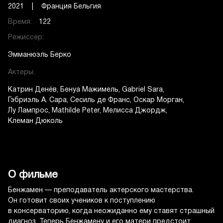
2021 | Франция Бельгия
Время:
122
Режиссер:
Эмманюэль Берко
Актеры:
Катрин Денёв
Бенуа Мажимель
Gabriel Sara
Гэбриэль А. Сара
Сесиль де Франс
Оскар Морган
Лу Лампрос
Mathilde Peter
Мелисса Джордж
Клеман Дюколь
О фильме
Бенжамен — преподаватель актерского мастерства.
Он готовит своих учеников к поступлению
в консерваторию, когда неожиданно ему ставят страшный
диагноз. Теперь Бенжамену и его матери предстоит