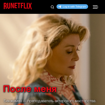
После меня
Бенжамен — преподаватель актерского мастерства.