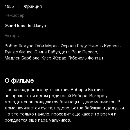
1955 | Франция
Режиссер:
Жан-Поль Ле Шануа
Актеры:
Робер Ламуре
Габи Морле
Фернан Леду
Николь Курсель
Луи де Фюнес
Элина Лабурдетт
Рене Пассёр
Мадлен Барбюле
Клер Жерар
Габриель Фонтан
О фильме
После свадебного путешествия Робер и Катрин
возвращаются в дом родителей Робера. Вскоре у
молодоженов рождаются близнецы - двое мальчиков. В
доме начинается суета, недовольства бабушки и дедушки.
Но это только начало, проходит еще какое-то время и
рождается еще пара мальчиков...