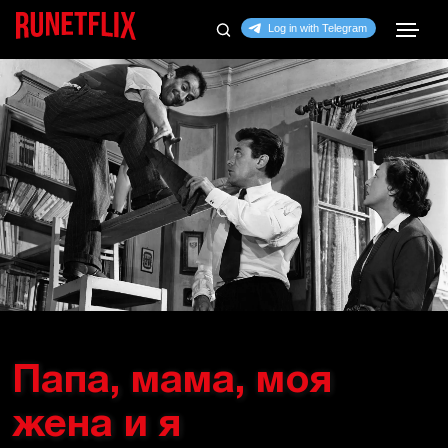
Папа, мама, моя
жена и я