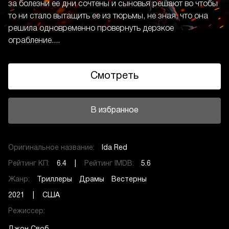
за болезни ее дни сочтены и сыновья решают во чтобы
то ни стало вытащить ее из тюрьмы, не зная, что она
решила одновременно провернуть дерзкое
ограбление....
Смотреть
В избранное
Оригинальное название:
Ida Red
Рейтинг КП:
6.4 |
Рейтинг IMDB:
5.6
Жанр:
Триллеры
Драмы
Вестерны
2021 | США
Режиссер: