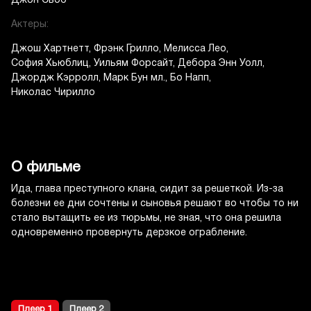
Джон Своб
Актеры:
Джош Хартнетт
Фрэнк Грилло
Мелисса Лео
София Хьюблиц
Уильям Форсайт
Дебора Энн Уолл
Джордж Кэрролл
Марк Бун мл.
Бо Напп
Николас Чирилло
О фильме
Ида, глава преступного клана, сидит за решеткой. Из-за
болезни ее дни сочтены и сыновья решают во чтобы то ни
стало вытащить ее из тюрьмы, не зная, что она решила
одновременно провернуть дерзкое ограбление.
Плеер 1
Плеер 2