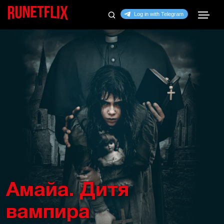
Амайа. Дитя
вампира