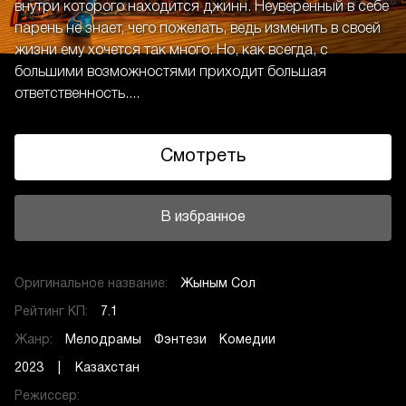
внутри которого находится джинн. Неуверенный в себе
парень не знает, чего пожелать, ведь изменить в своей
жизни ему хочется так много. Но, как всегда, с
большими возможностями приходит большая
ответственность....
Смотреть
В избранное
Оригинальное название:
Жыным Сол
Рейтинг КП:
7.1
Жанр:
Мелодрамы
Фэнтези
Комедии
2023 | Казахстан
Режиссер: