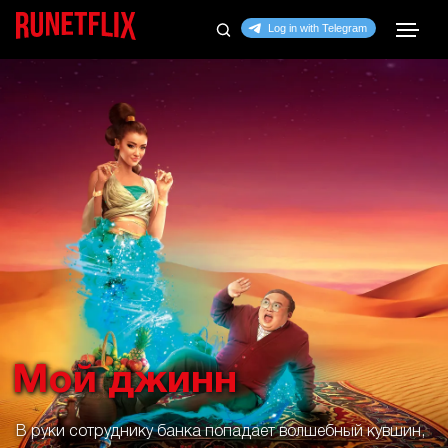
Мой джинн
В руки сотруднику банка попадает волшебный кувшин,