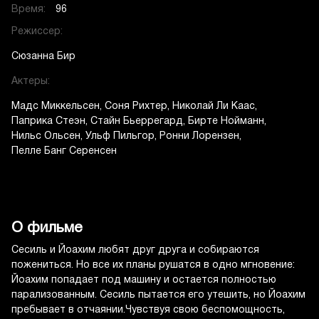
Время:
96
Режиссер:
Сюзанна Бир
Актеры:
Мадс Миккельсен
Соня Рихтер
Николай Ли Каас
Паприка Стеэн
Стайн Бьеррегард
Бирте Нойманн
Нильс Ольсен
Ульф Пильгор
Ронни Лорензен
Пелле Банг Серенсен
О фильме
Сесиль и Йоахим любят друг друга и собираются
пожениться. Но все их планы рушатся в одно мгновение:
Йоахим попадает под машину и остается полностью
парализованным. Сесиль пытается его утешить, но Йоахим
пребывает в отчаянии.Чувствуя свою беспомощность,