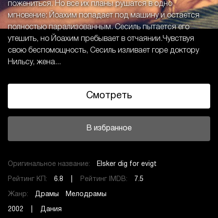
пожениться. Но все их планы рушатся в одно
мгновение: Йоахим попадает под машину и остается
полностью парализованным. Сесиль пытается его
утешить, но Йоахим пребывает в отчаянии.Чувствуя
свою беспомощность, Сесиль изливает горе доктору
Нильсу, жена...
Смотреть
В избранное
Оригинальное название:
Elsker dig for evigt
Рейтинг КП:
6.8 |
Рейтинг IMDB:
7.5
Жанр:
Драмы
Мелодрамы
2002 | Дания