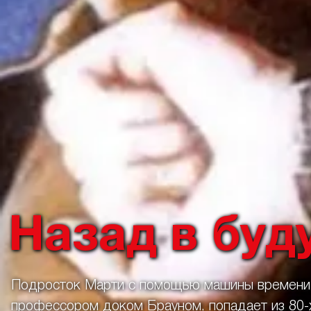
Назад в буд
Подросток Марти с помощью машины времени,
профессором доком Брауном, попадает из 80-х