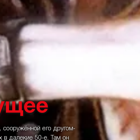
ущее
 сооружённой его другом-
 в далекие 50-е. Там он